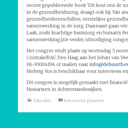
recent gepubliceerde boek ‘Dit kost ons de zor
in de gezondheidszorg, draagt ook bij. Van an
gezondheidsverschillen, eerstelijns gezondhe
samenwerking in de zorg. Daarnaast gaan ver
Laak, zoals krachtige basiszorg en huisarts Fe
samenwerking.(zie verder uitnodiging congres 
Het congres vindt plaats op woensdag 5 novem
Centrale/RAC Den Haag aan het Johan van Veen
06-30004194 of mailen naar
info@debuurtbest
Hedwig Vos is beschikbaar voor interviews e
Dit congres is mogelijk gemaakt met financi
Huisartsen in Achterstandswijken.
Educatie
Een reactie plaatsen