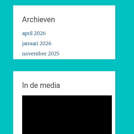
Archieven
april 2026
januari 2026
november 2025
oktober 2025
mei 2025
augustus 2024
In de media
november 2023
oktober 2023
april 2023
februari 2023