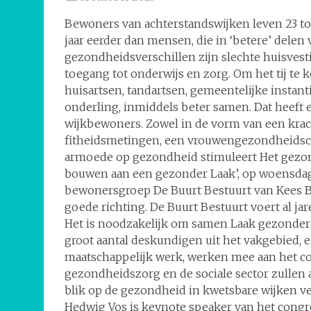
Bewoners van achterstandswijken leven 23 tot
jaar eerder dan mensen, die in ‘betere’ dele
gezondheidsverschillen zijn slechte huisves
toegang tot onderwijs en zorg. Om het tij te
huisartsen, tandartsen, gemeentelijke instan
onderling, inmiddels beter samen. Dat heeft
wijkbewoners. Zowel in de vorm van een kracht
fitheidsmetingen, een vrouwengezondheidsca
armoede op gezondheid stimuleert Het gezon
bouwen aan een gezonder Laak’, op woensdag
bewonersgroep De Buurt Bestuurt van Kees B
goede richting. De Buurt Bestuurt voert al ja
Het is noodzakelijk om samen Laak gezonder 
groot aantal deskundigen uit het vakgebied, 
maatschappelijk werk, werken mee aan het co
gezondheidszorg en de sociale sector zullen 
blik op de gezondheid in kwetsbare wijken 
Hedwig Vos is keynote speaker van het congres