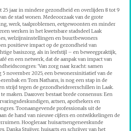
 25 jaar in mindere gezondheid en overlijden 8 tot 9
n van de stad wonen. Medeoorzaak van de grote
ting, werk, taalproblemen, eetgewoonten en minder
 keren werken in het kwetsbare stadsdeel Laak
ties, welzijnsinstellingen en buurtbewoners
 een positieve impact op de gezondheid van
ige basiszorg, als in leefstijl – en beweegpraktijk,
fé en een netwerk, dat de aanpak van impact van
dheidscongres: ‘Van zorg naar kracht: samen
 5 november 2025, een bewonersinitiatief van de
erenbak en Tom Nathans, is nog een stap in de
ren strijd tegen de gezondheidsverschillen in Laak.
te maken. Daarover bestaat brede consensus: Een
ervaringsdeskundigen, artsen, apothekers en
ngres. Toonaangevende professionals uit de
aan de hand van nieuwe cijfers en ontwikkelingen de
verruimen. Hoogleraar huisartsengeneeskunde
. Danka Stuijver, huisarts en schrijver van het