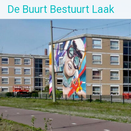
Ga
De Buurt Bestuurt Laak
naar
de
inhoud