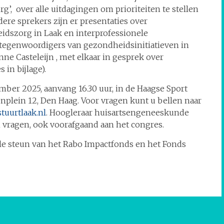
g’, over alle uitdagingen om prioriteiten te stellen
dere sprekers zijn er presentaties over
idszorg in Laak en interprofessionele
tegenwoordigers van gezondheidsinitiatieven in
nne Casteleijn , met elkaar in gesprek over
in bijlage).
ber 2025, aanvang 16.30 uur, in de Haagse Sport
plein 12, Den Haag. Voor vragen kunt u bellen naar
uurtlaak.nl
. Hoogleraar huisartsengeneeskunde
n vragen, ook voorafgaand aan het congres.
ële steun van het Rabo Impactfonds en het Fonds