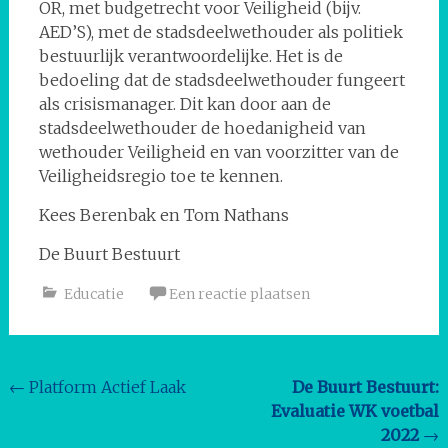
OR, met budgetrecht voor Veiligheid (bijv.
AED’S), met de stadsdeelwethouder als politiek
bestuurlijk verantwoordelijke. Het is de
bedoeling dat de stadsdeelwethouder fungeert
als crisismanager. Dit kan door aan de
stadsdeelwethouder de hoedanigheid van
wethouder Veiligheid en van voorzitter van de
Veiligheidsregio toe te kennen.
Kees Berenbak en Tom Nathans
De Buurt Bestuurt
Educatie
Een reactie plaatsen
Bericht
←
Platform Actief Laak
De Buurt Bestuurt:
Evaluatie WK voetbal
navigatie
2022
→