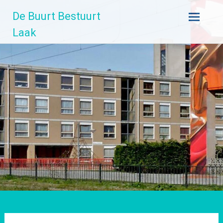
Ga
De Buurt Bestuurt
naar
de
Laak
inhoud