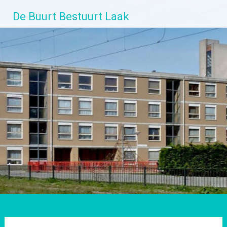
Ga
De Buurt Bestuurt Laak
naar
de
inhoud