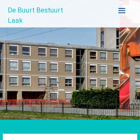
Ga
De Buurt Bestuurt
naar
de
Laak
inhoud